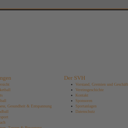
ungen
Der SVH
rsicht
Vorstand, Gremien und Geschäfts
ketball
Vereinsgeschichte
ts
Kontakt
ball
Sponsoren
ness, Gesundheit & Entspannung
Sportanlagen
dball
Datenschutz
sport
ach
nen, Tanzen & Bewegung