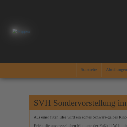
Startseite
Abteilunge
SVH Sondervorstellung im 
Aus einer fixen Idee wird ein echtes Schwarz-gelbes Kin
Erlebt die unvergesslichen Momente der Fußball-Weltmeis