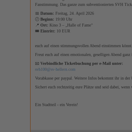
Fanstimmung. Das ganze zum subventionierten SVH Tick
📅
Datum:
Freitag, 24. April 2026
🕖
Beginn:
19:00 Uhr
📍
Ort:
Kino 3 – „Halle of Fame“
🎟️
Eintritt:
10 EUR
euch auf einen stimmungsvollen Abend einstimmen könnt
Freut euch auf einen emotionalen, geselligen Abend ganz 
📧
Verbindliche Ticketbuchung per e-Mail unter:
svh100@sv-hellern.com
Vorabkasse per paypal. Weitere Infos bekommt ihr in der
Sichert euch rechtzeitig eure Plätze und seid dabei, wen
Ein Stadtteil - ein Verein!