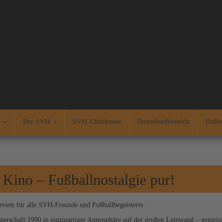
n
Der SVH
SVH-Clubhouse
Downloadbereich
Halle
Kino – Fußballnostalgie pur!
oevent für alle SVH-Freunde und Fußballbegeisterte.
terschaft 1990 in einzigartiger Atmosphäre auf der großen Leinwand – gemein