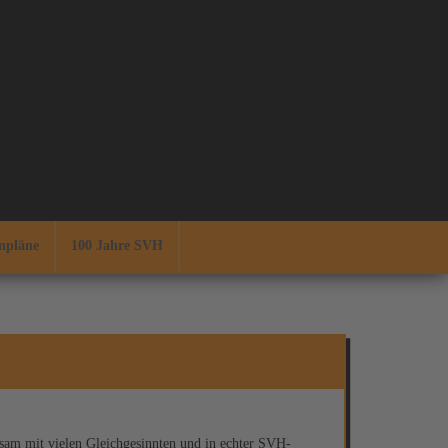
npläne
100 Jahre SVH
sam mit vielen Gleichgesinnten und in echter SVH-