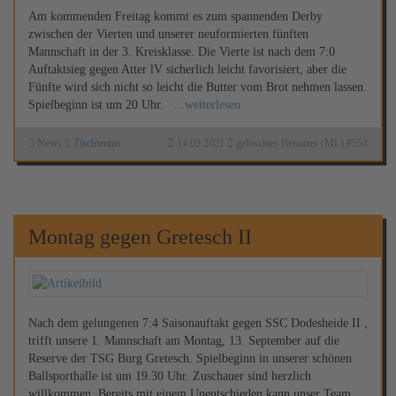
Am kommenden Freitag kommt es zum spannenden Derby
zwischen der Vierten und unserer neuformierten fünften
Mannschaft in der 3. Kreisklasse. Die Vierte ist nach dem 7:0
Auftaktsieg gegen Atter lV sicherlich leicht favorisiert, aber die
Fünfte wird sich nicht so leicht die Butter vom Brot nehmen lassen.
Spielbeginn ist um 20 Uhr.
...weiterlesen
News
Tischtennis
14.09.2021
gelöschter Benutzer (ML)
#
553
Montag gegen Gretesch II
Nach dem gelungenen 7:4 Saisonauftakt gegen SSC Dodesheide II ,
trifft unsere 1. Mannschaft am Montag, 13. September auf die
Reserve der TSG Burg Gretesch. Spielbeginn in unserer schönen
Ballsporthalle ist um 19.30 Uhr. Zuschauer sind herzlich
willkommen. Bereits mit einem Unentschieden kann unser Team