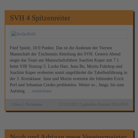
SVH 4 Spitzenreiter
Fünf Spiele, 10:0 Punkte. Das ist die Ausbeute der Vierten
Mannschaft der Tischtennis Abteilung des SVH. Gestern Abend
siegte das Team um Mannschaftsführer Joachim Kuper mit 7:1
beim VfR Voxtrup 5. Locke Hart, Junu Bu, Moritz Fuhrhop und
Joachim Kuper eroberten somit ungefährdet die Tabellenführung in
der 3. Kreisklasse. Junu und Moritz ersetzten die fehlenden Erich
Perl und Sebastian Cordes problemlos. Weiter so , Jungs, bis zum
Aufstieg.
...weiterlesen
News
Tischtennis
15.10.2021
gelöschter Benutzer (ML)
#
559
Noah und Adriaan neue Vereinsmeister