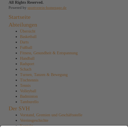
All Rights Reserved.
Powered by
sportverein-homepage.de
Startseite
Abteilungen
Übersicht
Basketball
Darts
Fußball
Fitness, Gesundheit & Entspannung
Handball
Radsport
Schach
Turnen, Tanzen & Bewegung
Tischtennis
Tennis
Volleyball
Badminton
Tamburello
Der SVH
Vorstand, Gremien und Geschäftsstelle
Vereinsgeschichte
Kontakt