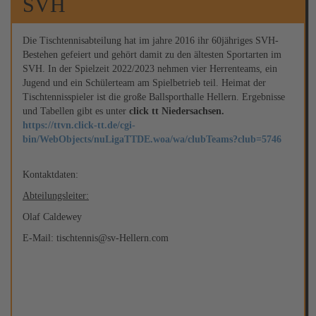
SVH
Die Tischtennisabteilung hat im jahre 2016 ihr 60jähriges SVH-
Bestehen gefeiert und gehört damit zu den ältesten Sportarten im
SVH. In der Spielzeit 2022/2023 nehmen vier Herrenteams, ein
Jugend und ein Schülerteam am Spielbetrieb teil. Heimat der
Tischtennisspieler ist die große Ballsporthalle Hellern. Ergebnisse
und Tabellen gibt es unter
click tt Niedersachsen.
https://ttvn.click-tt.de/cgi-
bin/WebObjects/nuLigaTTDE.woa/wa/clubTeams?club=5746
Kontaktdaten:
Abteilungsleiter:
Olaf Caldewey
E-Mail: tischtennis@sv-Hellern.com