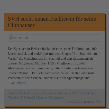
SVH sucht neuen Pächter/in für seine
Clubhäuser
Der Sportverein Hellern blickt auf eine stolze Tradition von 100
Jahren zurück und verkörpert mit dem Slogan "Ein Stadtteil, ein
Verein" die Gemeinschaft im Stadtteil und den Zusammenhalt
unserer Mitglieder. Mit über 1.350 Mitgliedern in zwölf
Abteilungen sind wir einer der größten Breitensportvereine in
unserer Region. Der SVH sucht einen neuen Pächter, eine neue
Pächterin für sein Fußballclubhaus auf der Sportanlage und
...weiterlesen
News
Fußball
Tennis
Tischtennis
Basketball (1)
Handball (1)
Volleyball (1)
Schach
Radsport
Badminton
08.12.2024
Andree S.
#
681